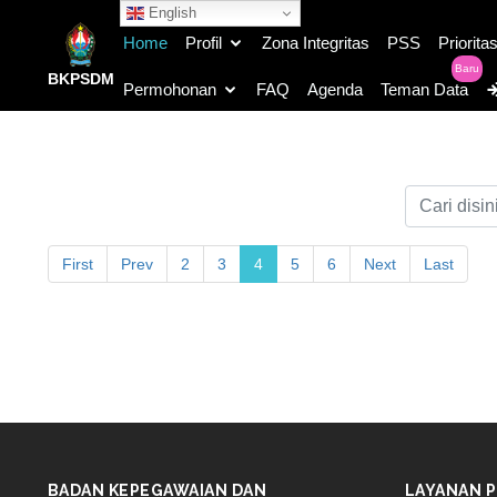
English
Home
Profil
Zona Integritas
PSS
Priorita
Baru
BKPSDM
Permohonan
FAQ
Agenda
Teman Data
First
Prev
2
3
4
5
6
Next
Last
BADAN KEPEGAWAIAN DAN
LAYANAN P