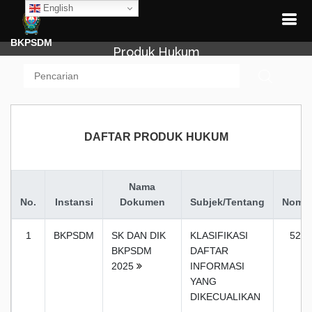
English
BKPSDM
Produk Hukum
DAFTAR PRODUK HUKUM
Nama
No.
Instansi
Dokumen
Subjek/Tentang
Nomo
1
BKPSDM
SK DAN DIK
KLASIFIKASI
525
BKPSDM
DAFTAR
2025
INFORMASI
YANG
DIKECUALIKAN