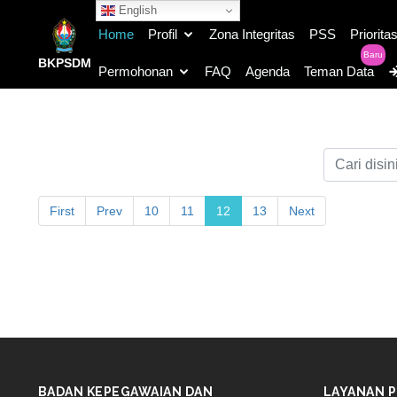
English
Home
Profil
Zona Integritas
PSS
Priorita
Baru
BKPSDM
Permohonan
FAQ
Agenda
Teman Data
First
Prev
10
11
12
13
Next
BADAN KEPEGAWAIAN DAN
LAYANAN P