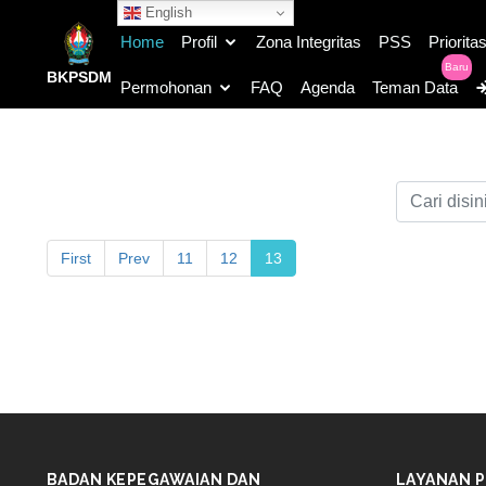
English
Home
Profil
Zona Integritas
PSS
Priorita
Baru
BKPSDM
Permohonan
FAQ
Agenda
Teman Data
First
Prev
11
12
13
BADAN KEPEGAWAIAN DAN
LAYANAN P