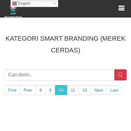
English
BKPSDM
KATEGORI SMART BRANDING (MEREK
CERDAS)
First
Prev
8
9
10
11
12
Next
Last