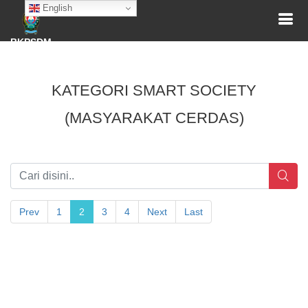
English
BKPSDM
KATEGORI SMART SOCIETY
(MASYARAKAT CERDAS)
Prev
1
2
3
4
Next
Last