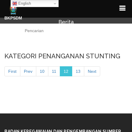
English
BKPSDM
Berita
Cari
KATEGORI PENANGANAN STUNTING
First
Prev
10
11
12
13
Next
BADAN KEPEGAWAIAN DAN PENGEMBANGAN SUMBER