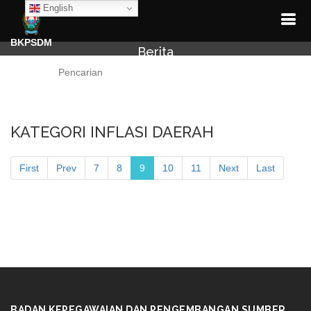
English
BKPSDM
Berita
Cari
KATEGORI INFLASI DAERAH
First
Prev
7
8
9
10
11
Next
Last
BADAN KEPEGAWAIAN DAN PENGEMBANGAN SUMBER