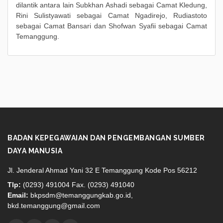
dilantik antara lain Subkhan Ashadi sebagai Camat Kledung,
Rini Sulistyawati sebagai Camat Ngadirejo, Rudiastoto
sebagai Camat Bansari dan Shofwan Syafii sebagai Camat
Temanggung.
BADAN KEPEGAWAIAN DAN PENGEMBANGAN SUMBER
DAYA MANUSIA
Jl. Jenderal Ahmad Yani 32 E Temanggung Kode Pos 56212
Tlp:
(0293) 491004 Fax. (0293) 491040
Email:
bkpsdm@temanggungkab.go.id,
bkd.temanggung@gmail.com