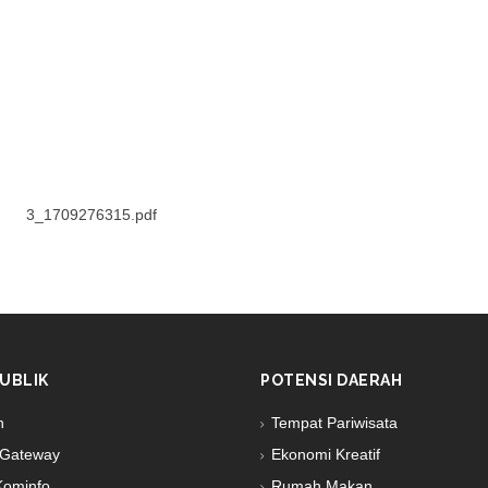
3_1709276315.pdf
UBLIK
POTENSI DAERAH
n
Tempat Pariwisata
Gateway
Ekonomi Kreatif
Kominfo
Rumah Makan