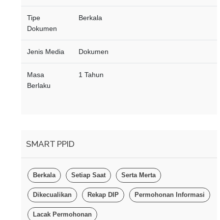
PENJELASAN POS-POS
Tipe
Berkala
LAPORAN KEUANGAN SKPD
Dokumen
BAB IV
Jenis Media
Dokumen
PENJELASAN ATAS
INFORMASI-INFORMASI NON
Masa
1 Tahun
KEUANGAN SKPD
Berlaku
SMART PPID
Berkala
Setiap Saat
Serta Merta
Dikecualikan
Rekap DIP
Permohonan Informasi
Lacak Permohonan