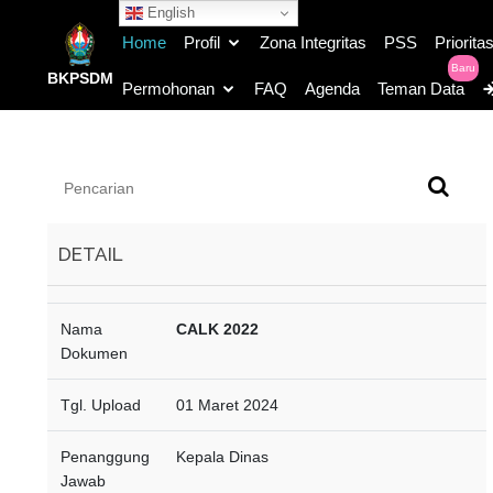
English
Home
Profil
Zona Integritas
PSS
Priorita
Baru
BKPSDM
Permohonan
FAQ
Agenda
Teman Data
DETAIL
BAB I
Nama
CALK 2022
Dokumen
PENDAHULUAN
BAB II
Tgl. Upload
01 Maret 2024
IKHTISAR PENCAPAIAN
KINERJA KEUANGAN SKPD
Penanggung
Kepala Dinas
Jawab
BAB III