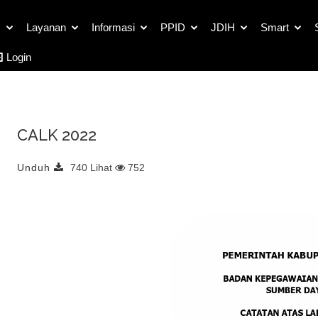
Detail Dokumen Publik
s
Layanan
Informasi
PPID
JDIH
Smart
Login
CALK 2022
Unduh
740 Lihat
752