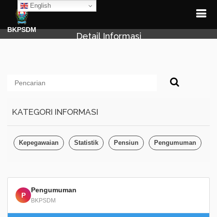
English
BKPSDM
Detail Informasi
KATEGORI INFORMASI
Kepegawaian
Statistik
Pensiun
Pengumuman
Pengumuman
P
BKPSDM