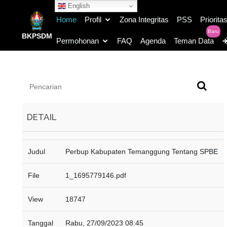
English
Home
Profil
Zona Integritas
PSS
Priorita
Baru
BKPSDM
Permohonan
FAQ
Agenda
Teman Data
DETAIL
Judul
Perbup Kabupaten Temanggung Tentang SPBE
File
1_1695779146.pdf
View
18747
Tanggal
Rabu, 27/09/2023 08:45