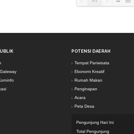
1/1
Loading PD
UBLIK
POTENSI DAERAH
n
Tempat Pariwisata
Gateway
Ekonomi Kreatif
Kominfo
Rumah Makan
kasi
Penginapan
Acara
Peta Desa
Pengunjung Hari Ini
Total Pengunjung