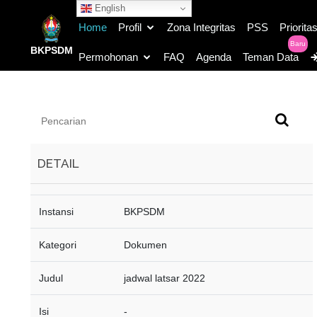
English
Home
Profil
Zona Integritas
PSS
Priorita
Baru
BKPSDM
Permohonan
FAQ
Agenda
Teman Data
DETAIL
Jadwal tmg
Instansi
BKPSDM
Kategori
Dokumen
Judul
jadwal latsar 2022
Isi
-