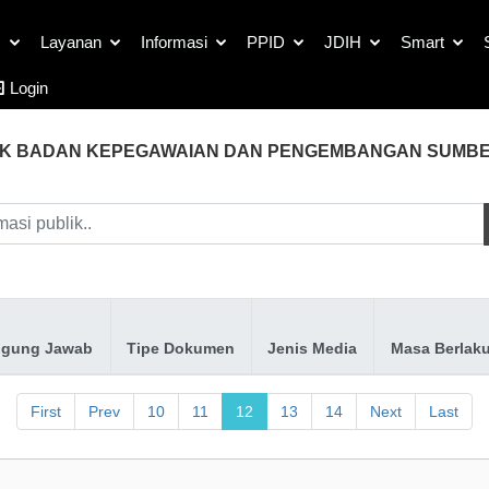
s
Layanan
Informasi
PPID
JDIH
Smart
Login
LIK BADAN KEPEGAWAIAN DAN PENGEMBANGAN SUMBE
gung Jawab
Tipe Dokumen
Jenis Media
Masa Berlak
First
Prev
10
11
12
13
14
Next
Last