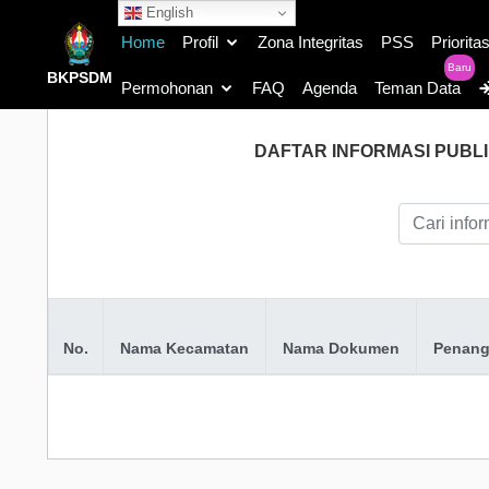
English
Home
Profil
Zona Integritas
PSS
Priorita
Baru
BKPSDM
Permohonan
FAQ
Agenda
Teman Data
DAFTAR INFORMASI PUB
No.
Nama Kecamatan
Nama Dokumen
Penang