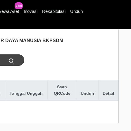
Baru
Sewa Aset
Inovasi
Rekapitulasi
Unduh
R DAYA MANUSIA BKPSDM
Scan
u
Tanggal Unggah
QRCode
Unduh
Detail