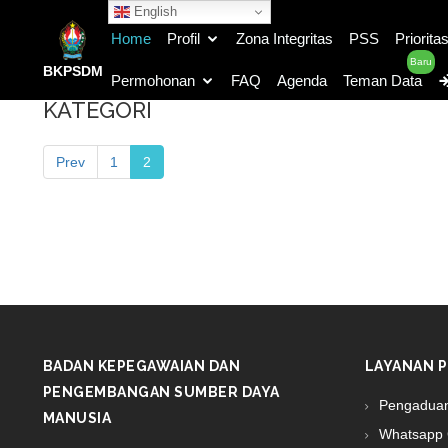
English
Home
Profil
Zona Integritas
PSS
Priorita
Baru
BKPSDM
Permohonan
FAQ
Agenda
Teman Data
KATEGORI
Prev
1
2
BADAN KEPEGAWAIAN DAN
LAYANAN P
PENGEMBANGAN SUMBER DAYA
Pengadua
MANUSIA
Whatsapp 