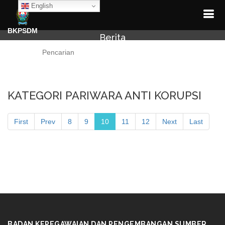
English
BKPSDM
Berita
Cari
KATEGORI PARIWARA ANTI KORUPSI
First
Prev
8
9
10
11
12
Next
Last
BADAN KEPEGAWAIAN DAN PENGEMBANGAN SUMBER