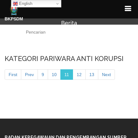
English
BKPSDM
Berita
Cari
KATEGORI PARIWARA ANTI KORUPSI
First
Prev
9
10
11
12
13
Next
BADAN KEPEGAWAIAN DAN PENGEMBANGAN SUMBER