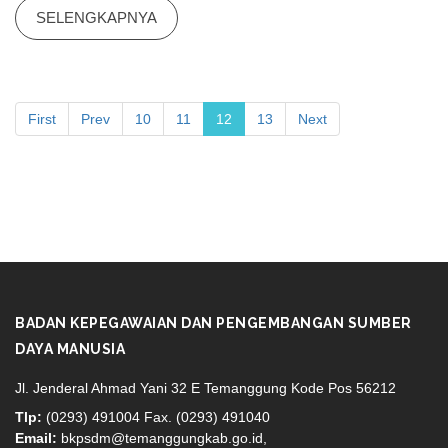
SELENGKAPNYA
First
Prev
10
11
12
13
Next
BADAN KEPEGAWAIAN DAN PENGEMBANGAN SUMBER
DAYA MANUSIA
Jl. Jenderal Ahmad Yani 32 E Temanggung Kode Pos 56212
Tlp:
(0293) 491004 Fax. (0293) 491040
Email:
bkpsdm@temanggungkab.go.id,